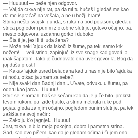
— Huuuuu! — beše njen odgovor.
— Valjda crkva nije rat, pa da mi tu hučeš i gledaš me kao
da me ispraćaš na vešala, a ne u božji hram!
Strina nešto svojski gunđa, s rukama pod pojasom, gleda u
strica pogledom punim zlokobne slutnje, gotovo očajno, pa,
mesto odgovora, uzdahnu gorko i duboko.
— Šta ti je, jesi li ti luda žena?
— Može neki 'ajduk da iskoči iz šume, pa tek, samo krk
nožem! — veli strina, zapinjući iz sve snage kad govori, a
ipak šapatom. Tako je čudnovato ona uvek govorila. Bog da
joj dušu prosti!
— Kakav 'ajduk usred bela dana kad u nas nije bilo 'ajduka
ni noću, otkad ja znam za sebe?!
— Nije svaki dan Badnji dan... U'vate, odvuku u šumu, pa
oderu kao jarca... Huuuu!
Stric se, siromah, baš se sećam kao da je juče bilo, prekrsti
levom rukom, pa iziđe ljutito, a strina metnula ruke pod
pojas, gleda za njim očajno, pogledom punim slutnje, pa tek
zašišta na svoj način:
— Zakolju k'o jagnje!... Huuuu!
Jest, takva je bila moja pokojna, dobra i pametna strina.
Sad, kad ovo pišem, kao da je gledam očima i čujem ono