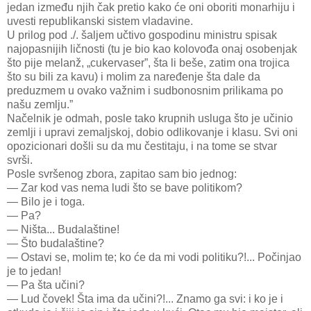
jedan između njih čak pretio kako će oni oboriti monarhiju i
uvesti republikanski sistem vladavine.
U prilog pod ./. šaljem učtivo gospodinu ministru spisak
najopasnijih ličnosti (tu je bio kao kolovođa onaj osobenjak
što pije melanž, „cukervaser”, šta li beše, zatim ona trojica
što su bili za kavu) i molim za naređenje šta dale da
preduzmem u ovako važnim i sudbonosnim prilikama po
našu zemlju.”
Načelnik je odmah, posle tako krupnih usluga što je učinio
zemlji i upravi zemaljskoj, dobio odlikovanje i klasu. Svi oni
opozicionari došli su da mu čestitaju, i na tome se stvar
svrši.
Posle svršenog zbora, zapitao sam bio jednog:
— Zar kod vas nema ludi što se bave politikom?
— Bilo je i toga.
— Pa?
— Ništa... Budalaštine!
— Što budalaštine?
— Ostavi se, molim te; ko će da mi vodi politiku?!... Počinjao
je to jedan!
— Pa šta učini?
— Lud čovek! Šta ima da učini?!... Znamo ga svi: i ko je i