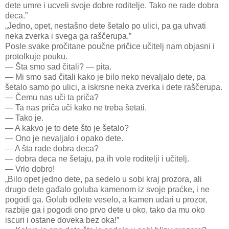
dete umre i ucveli svoje dobre roditelje. Tako ne rade dobra
deca.”
„Jedno, opet, nestašno dete šetalo po ulici, pa ga uhvati
neka zverka i svega ga raščerupa.”
Posle svake pročitane poučne pričice učitelj nam objasni i
protolkuje pouku.
— Šta smo sad čitali? — pita.
— Mi smo sad čitali kako je bilo neko nevaljalo dete, pa
šetalo samo po ulici, a iskrsne neka zverka i dete raščerupa.
— Čemu nas uči ta priča?
— Ta nas priča uči kako ne treba šetati.
— Tako je.
— A kakvo je to dete što je šetalo?
— Ono je nevaljalo i opako dete.
— A šta rade dobra deca?
— dobra deca ne šetaju, pa ih vole roditelji i učitelj.
— Vrlo dobro!
„Bilo opet jedno dete, pa sedelo u sobi kraj prozora, ali
drugo dete gađalo goluba kamenom iz svoje praćke, i ne
pogodi ga. Golub odlete veselo, a kamen udari u prozor,
razbije ga i pogodi ono prvo dete u oko, tako da mu oko
iscuri i ostane doveka bez oka!”