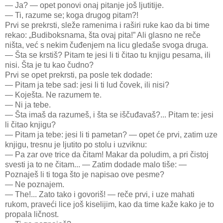
— Ja? — opet ponovi onaj pitanje još ljutitije.
— Ti, razume se; koga drugog pitam?!
Prvi se prekrsti, sleže ramenima i raširi ruke kao da bi time
rekao: „Budiboksnama, šta ovaj pita!” Ali glasno ne reče
ništa, već s nekim čuđenjem na licu gledaše svoga druga.
— Šta se krstiš? Pitam te jesi li ti čitao tu knjigu pesama, ili
nisi. Šta je tu kao čudno?
Prvi se opet prekrsti, pa posle tek dodade:
— Pitam ja tebe sad: jesi li ti lud čovek, ili nisi?
— Koješta. Ne razumem te.
— Ni ja tebe.
— Šta imaš da razumeš, i šta se iščuđavaš?... Pitam te: jesi
li čitao knjigu?
— Pitam ja tebe: jesi li ti pametan? — opet će prvi, zatim uze
knjigu, tresnu je ljutito po stolu i uzviknu:
— Pa zar ove trice da čitam! Makar da poludim, a pri čistoj
svesti ja to ne čitam... — Zatim dodade malo tiše: —
Poznaješ li ti toga što je napisao ove pesme?
— Ne poznajem.
— The!... Zato tako i govoriš! — reče prvi, i uze mahati
rukom, praveći lice još kiselijim, kao da time kaže kako je to
propala ličnost.