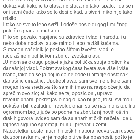
dokazivati kako je to glasanje slučajno tako ispalo, i da se i
oni sami čude kako se to desilo kad, u stvari, niko nije tako
mislio.
I tako se sve to lepo svrši, i odoše posle dugog i mučnog
političkog rada u mehanu.
Pilo se, pevalo, napijane su zdravice i vladi i narodu, i u
neko doba noći svi su se mirno i lepo razišli kućama.
Sutradan načelnik je poslao šifrom izveštaj vladi o
jučerašnjem političkom zboru. Izveštaj glasi:
„U mom se okrugu pojavila jaka politička struja protivnika
današnjoj vladi. Pokret svakog časa hvata sve više i više
maha, tako da se ja bojim da ne dođe u pitanje opstanak
današnje dinastije. Upotrebljavao sam sve mere koje sam
mogao i sva sredstva što sam ih imao na raspoloženju da
sprečim ovo zlo; ali kako se taj opozicioni, upravo
revolucionarni pokret javio naglo, kao bujica, to su svi moji
pokušaji bili uzaludni, i revolucionari su se nasilno iskupili u
ogromnom broju juče po podne na zbor. Iz njihovih oštrih i
drskih govora uvideo sam da su anarhističkih načela i da u
tajnosti sigurno spremaju bunu i prevrat u zemlji.
Naposletku, posle mučnih i teških napora, jedva sam uspeo
da zbor rasturim, jer je moglo biti velike opasnosti, pošto je