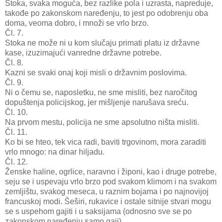
Stoka, svaka moguća, bez razlike pola i uzrasta, napreduje,
takođe po zakonskom naređenju, to jest po odobrenju oba
doma, veoma dobro, i množi se vrlo brzo.
Čl. 7.
Stoka ne može ni u kom slučaju primati platu iz državne
kase, izuzimajući vanredne državne potrebe.
Čl. 8.
Kazni se svaki onaj koji misli o državnim poslovima.
Čl. 9.
Ni o čemu se, naposletku, ne sme misliti, bez naročitog
dopuštenja policijskog, jer mišljenje narušava sreću.
Čl. 10.
Na prvom mestu, policija ne sme apsolutno ništa misliti.
Čl. 11.
Ko bi se hteo, tek vica radi, baviti trgovinom, mora zaraditi
vrlo mnogo: na dinar hiljadu.
Čl. 12.
Ženske haline, ogrlice, naravno i žiponi, kao i druge potrebe,
seju se i uspevaju vrlo brzo pod svakom klimom i na svakom
zemljištu, svakog meseca, u raznim bojama i po najnovijoj
francuskoj modi. Šeširi, rukavice i ostale sitnije stvari mogu
se s uspehom gajiti i u saksijama (odnosno sve se po
zakonskom naređenju samo gaji).