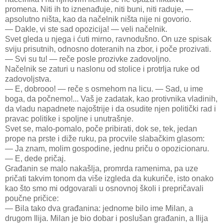
promena. Niti ih to iznenađuje, niti buni, niti raduje, —
apsolutno ništa, kao da načelnik ništa nije ni govorio.
— Dakle, vi ste sad opozicija! — veli načelnik.
Svet gleda u njega i ćuti mirno, ravnodušno. On uze spisak
sviju prisutnih, odnosno doteranih na zbor, i poče prozivati.
— Svi su tu! — reče posle prozivke zadovoljno.
Načelnik se zaturi u naslonu od stolice i protrlja ruke od
zadovoljstva.
— E, dobrooo! — reče s osmehom na licu. — Sad, u ime
boga, da počnemo!... Vaš je zadatak, kao protivnika vladinih,
da vladu napadnete najoštrije i da osudite njen politički rad i
pravac politike i spoljne i unutrašnje.
Svet se, malo-pomalo, poče pribirati, dok se, tek, jedan
prope na prste i diže ruku, pa procvile slabačkim glasom:
— Ja znam, molim gospodine, jednu priču o opozicionaru.
— E, dede pričaj.
Građanin se malo nakašlja, promrda ramenima, pa uze
pričati takvim tonom da više izgleda da kukuriče, isto onako
kao što smo mi odgovarali u osnovnoj školi i prepričavali
poučne pričice:
— Bila tako dva građanina: jednome bilo ime Milan, a
drugom Ilija. Milan je bio dobar i poslušan građanin, a Ilija