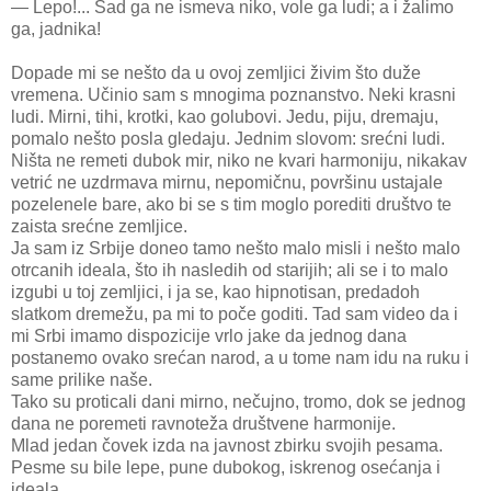
— Lepo!... Sad ga ne ismeva niko, vole ga ludi; a i žalimo
ga, jadnika!
Dopade mi se nešto da u ovoj zemljici živim što duže
vremena. Učinio sam s mnogima poznanstvo. Neki krasni
ludi. Mirni, tihi, krotki, kao golubovi. Jedu, piju, dremaju,
pomalo nešto posla gledaju. Jednim slovom: srećni ludi.
Ništa ne remeti dubok mir, niko ne kvari harmoniju, nikakav
vetrić ne uzdrmava mirnu, nepomičnu, površinu ustajale
pozelenele bare, ako bi se s tim moglo porediti društvo te
zaista srećne zemljice.
Ja sam iz Srbije doneo tamo nešto malo misli i nešto malo
otrcanih ideala, što ih nasledih od starijih; ali se i to malo
izgubi u toj zemljici, i ja se, kao hipnotisan, predadoh
slatkom dremežu, pa mi to poče goditi. Tad sam video da i
mi Srbi imamo dispozicije vrlo jake da jednog dana
postanemo ovako srećan narod, a u tome nam idu na ruku i
same prilike naše.
Tako su proticali dani mirno, nečujno, tromo, dok se jednog
dana ne poremeti ravnoteža društvene harmonije.
Mlad jedan čovek izda na javnost zbirku svojih pesama.
Pesme su bile lepe, pune dubokog, iskrenog osećanja i
ideala.