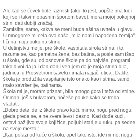
Ali, kad se čovek bole razmisli (ako, to jest, uopšte ima ludi
koji se i takvim opasnim športom bave), mora mojoj pokojnoj
strini dati dublji značaj.
Zamislite, samo, kakva se meni budalaština uvrtela u glavu.
U mnogome mi cela ova naša „mila nam i napaćena zemlja”
liči na moju pokojnu strinu.
U detinjstvu me je, pre škole, vaspitala sirota strina, i to,
razume se, kao pametna žena, bez batina, a posle sam išao
u školu, gde su, od osnovne škole pa do najviše, programi
tako divni da ja i dan-danji verujem da je moja strina bila,
jadnica, u Prosvetnom savetu i imala najjači uticaj. Dakle,
škola je produžila vaspitanje isto onako kao i strina, samo
malo savršenije, batinama.
Škola mi je, moram priznati, bila mnogo gora i teža od strine.
Odmah, još s bukvarom, počeše pouke kako se treba
vladati:
„Dobro dete ide iz škole pravo kući, mirno, nogu pred nogu,
gleda preda se, a ne zvera levo i desno. Kad dođe kući,
ostavi pažljivo svoje knjižice, poljubi starije u ruku, pa sedne
na svoje mesto.”
„Kad polazi od kuće u školu, opet tako isto: ide mirno, nogu