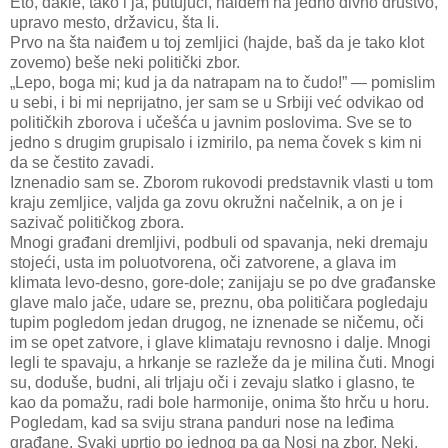
Eto, dakle, tako i ja, putujući, naiđem na jedno divno društvo,
upravo mesto, državicu, šta li.
Prvo na šta naiđem u toj zemljici (hajde, baš da je tako klot
zovemo) beše neki politički zbor.
„Lepo, boga mi; kud ja da natrapam na to čudo!” — pomislim
u sebi, i bi mi neprijatno, jer sam se u Srbiji već odvikao od
političkih zborova i učešća u javnim poslovima. Sve se to
jedno s drugim grupisalo i izmirilo, pa nema čovek s kim ni
da se čestito zavadi.
Iznenadio sam se. Zborom rukovodi predstavnik vlasti u tom
kraju zemljice, valjda ga zovu okružni načelnik, a on je i
sazivač političkog zbora.
Mnogi građani dremljivi, podbuli od spavanja, neki dremaju
stojeći, usta im poluotvorena, oči zatvorene, a glava im
klimata levo-desno, gore-dole; zanijaju se po dve građanske
glave malo jače, udare se, preznu, oba političara pogledaju
tupim pogledom jedan drugog, ne iznenade se ničemu, oči
im se opet zatvore, i glave klimataju revnosno i dalje. Mnogi
legli te spavaju, a hrkanje se razleže da je milina čuti. Mnogi
su, doduše, budni, ali trljaju oči i zevaju slatko i glasno, te
kao da pomažu, radi bole harmonije, onima što hrču u horu.
Pogledam, kad sa sviju strana panduri nose na leđima
građane. Svaki uprtio po jednog pa ga Nosi na zbor. Neki,