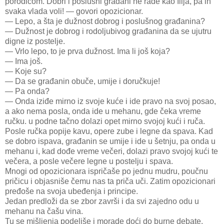
porodicom. Dobri i poslušni građani ne rade kao Ilija, pa ih
svaka vlada voli! — govori opozicionar.
— Lepo, a šta je dužnost dobrog i poslušnog građanina?
— Dužnost je dobrog i rodoljubivog građanina da se ujutru
digne iz postelje.
— Vrlo lepo, to je prva dužnost. Ima li još koja?
— Ima još.
— Koje su?
— Da se građanin obuče, umije i doručkuje!
— Pa onda?
— Onda iziđe mirno iz svoje kuće i ide pravo na svoj posao,
a ako nema posla, onda ide u mehanu, gde čeka vreme
ručku. u podne tačno dolazi opet mirno svojoj kući i ruča.
Posle ručka popije kavu, opere zube i legne da spava. Kad
se dobro ispava, građanin se umije i ide u šetnju, pa onda u
mehanu i, kad dođe vreme večeri, dolazi pravo svojoj kući te
večera, a posle večere legne u postelju i spava.
Mnogi od opozicionara ispričaše po jednu mudru, poučnu
pričicu i objasniše čemu nas ta priča uči. Zatim opozicionari
pređoše na svoja ubeđenja i principe.
Jedan predloži da se zbor završi i da svi zajedno odu u
mehanu na čašu vina.
Tu se mišljenja podeliše i morade doći do burne debate.