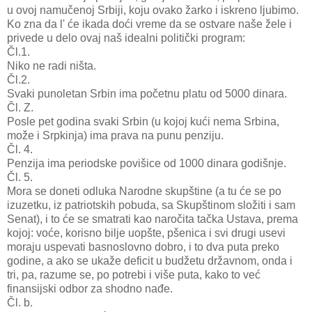
u ovoj namučenoj Srbiji, koju ovako žarko i iskreno ljubimo.
Ko zna da l' će ikada doći vreme da se ostvare naše žele i
privede u delo ovaj naš idealni politički program:
Čl.1.
Niko ne radi ništa.
Čl.2.
Svaki punoletan Srbin ima početnu platu od 5000 dinara.
Čl. Z.
Posle pet godina svaki Srbin (u kojoj kući nema Srbina,
može i Srpkinja) ima prava na punu penziju.
Čl. 4.
Penzija ima periodske povišice od 1000 dinara godišnje.
Čl. 5.
Mora se doneti odluka Narodne skupštine (a tu će se po
izuzetku, iz patriotskih pobuda, sa Skupštinom složiti i sam
Senat), i to će se smatrati kao naročita tačka Ustava, prema
kojoj: voće, korisno bilje uopšte, pšenica i svi drugi usevi
moraju uspevati basnoslovno dobro, i to dva puta preko
godine, a ako se ukaže deficit u budžetu državnom, onda i
tri, pa, razume se, po potrebi i više puta, kako to već
finansijski odbor za shodno nađe.
Čl. b.