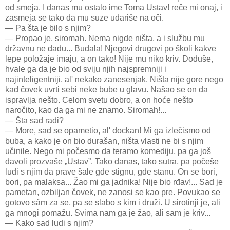
od smeja. I danas mu ostalo ime Toma Ustav! reče mi onaj, i
zasmeja se tako da mu suze udariše na oči.
— Pa šta je bilo s njim?
— Propao je, siromah. Nema nigde ništa, a i službu mu
državnu ne dadu... Budala! Njegovi drugovi po školi kakve
lepe položaje imaju, a on tako! Nije mu niko kriv. Doduše,
hvale ga da je bio od sviju njih najspremniji i
najinteligentniji, al' nekako zanesenjak. Ništa nije gore nego
kad čovek uvrti sebi neke bube u glavu. Našao se on da
ispravlja nešto. Celom svetu dobro, a on hoće nešto
naročito, kao da ga mi ne znamo. Siromah!...
— Šta sad radi?
— More, sad se opametio, al' dockan! Mi ga izlečismo od
buba, a kako je on bio durašan, ništa vlasti ne bi s njim
učinile. Nego mi počesmo da teramo komediju, pa ga još
đavoli prozvaše „Ustav”. Tako danas, tako sutra, pa počeše
ludi s njim da prave šale gde stignu, gde stanu. On se bori,
bori, pa malaksa... Žao mi ga jadnika! Nije bio rđav!... Sad je
pametan, ozbiljan čovek, ne zanosi se kao pre. Povukao se
gotovo sâm za se, pa se slabo s kim i druži. U sirotinji je, ali
ga mnogi pomažu. Svima nam ga je žao, ali sam je kriv...
— Kako sad ludi s njim?