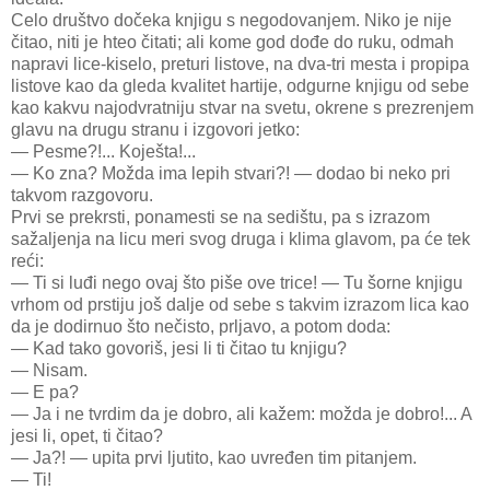
Celo društvo dočeka knjigu s negodovanjem. Niko je nije
čitao, niti je hteo čitati; ali kome god dođe do ruku, odmah
napravi lice-kiselo, preturi listove, na dva-tri mesta i propipa
listove kao da gleda kvalitet hartije, odgurne knjigu od sebe
kao kakvu najodvratniju stvar na svetu, okrene s prezrenjem
glavu na drugu stranu i izgovori jetko:
— Pesme?!... Koješta!...
— Ko zna? Možda ima lepih stvari?! — dodao bi neko pri
takvom razgovoru.
Prvi se prekrsti, ponamesti se na sedištu, pa s izrazom
sažaljenja na licu meri svog druga i klima glavom, pa će tek
reći:
— Ti si luđi nego ovaj što piše ove trice! — Tu šorne knjigu
vrhom od prstiju još dalje od sebe s takvim izrazom lica kao
da je dodirnuo što nečisto, prljavo, a potom doda:
— Kad tako govoriš, jesi li ti čitao tu knjigu?
— Nisam.
— E pa?
— Ja i ne tvrdim da je dobro, ali kažem: možda je dobro!... A
jesi li, opet, ti čitao?
— Ja?! — upita prvi ljutito, kao uvređen tim pitanjem.
— Ti!