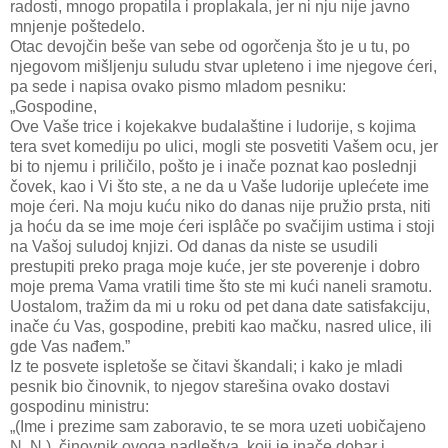
radosti, mnogo propatila i proplakala, jer ni nju nije javno
mnjenje poštedelo.
Otac devojčin beše van sebe od ogorčenja što je u tu, po
njegovom mišljenju suludu stvar upleteno i ime njegove ćeri,
pa sede i napisa ovako pismo mladom pesniku:
„Gospodine,
Ove Vaše trice i kojekakve budalaštine i ludorije, s kojima
tera svet komediju po ulici, mogli ste posvetiti Vašem ocu, jer
bi to njemu i priličilo, pošto je i inače poznat kao poslednji
čovek, kao i Vi što ste, a ne da u Vaše ludorije uplećete ime
moje ćeri. Na moju kuću niko do danas nije pružio prsta, niti
ja hoću da se ime moje ćeri isplâče po svačijim ustima i stoji
na Vašoj suludoj knjizi. Od danas da niste se usudili
prestupiti preko praga moje kuće, jer ste poverenje i dobro
moje prema Vama vratili time što ste mi kući naneli sramotu.
Uostalom, tražim da mi u roku od pet dana date satisfakciju,
inače ću Vas, gospodine, prebiti kao mačku, nasred ulice, ili
gde Vas nađem.”
Iz te posvete ispletoše se čitavi škandali; i kako je mladi
pesnik bio činovnik, to njegov starešina ovako dostavi
gospodinu ministru:
„(Ime i prezime sam zaboravio, te se mora uzeti uobičajeno
N. N.), činovnik ovoga nadleštva, koji je inače dobar i