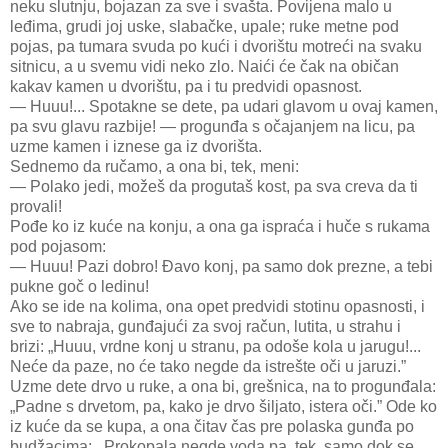
neku slutnju, bojazan za sve i svašta. Povijena malo u
leđima, grudi joj uske, slabačke, upale; ruke metne pod
pojas, pa tumara svuda po kući i dvorištu motreći na svaku
sitnicu, a u svemu vidi neko zlo. Naići će čak na običan
kakav kamen u dvorištu, pa i tu predvidi opasnost.
— Huuu!... Spotakne se dete, pa udari glavom u ovaj kamen,
pa svu glavu razbije! — progunđa s očajanjem na licu, pa
uzme kamen i iznese ga iz dvorišta.
Sednemo da ručamo, a ona bi, tek, meni:
— Polako jedi, možeš da progutaš kost, pa sva creva da ti
provali!
Pođe ko iz kuće na konju, a ona ga ispraća i huče s rukama
pod pojasom:
— Huuu! Pazi dobro! Đavo konj, pa samo dok prezne, a tebi
pukne goč o ledinu!
Ako se ide na kolima, ona opet predvidi stotinu opasnosti, i
sve to nabraja, gunđajući za svoj račun, lutita, u strahu i
brizi: „Huuu, vrdne konj u stranu, pa odoše kola u jarugu!...
Neće da paze, no će tako negde da istrešte oči u jaruzi.”
Uzme dete drvo u ruke, a ona bi, grešnica, na to progunđala:
„Padne s drvetom, pa, kako je drvo šiljato, istera oči.” Ode ko
iz kuće da se kupa, a ona čitav čas pre polaska gunđa po
budžacima: ,,Prokopala negde voda pa, tek, samo dok se