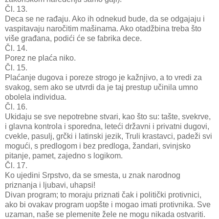
Čl. 13.
Deca se ne rađaju. Ako ih odnekud bude, da se odgajaju i
vaspitavaju naročitim mašinama. Ako otadžbina treba što
više građana, podići će se fabrika dece.
Čl. 14.
Porez ne plaća niko.
Čl. 15.
Plaćanje dugova i poreze strogo je kažnjivo, a to vredi za
svakog, sem ako se utvrdi da je taj prestup učinila umno
obolela individua.
Čl. 16.
Ukidaju se sve nepotrebne stvari, kao što su: tašte, svekrve,
i glavna kontrola i sporedna, leteći državni i privatni dugovi,
cvekle, pasulj, grčki i latinski jezik, Truli krastavci, padeži svi
mogući, s predlogom i bez predloga, žandari, svinjsko
pitanje, pamet, zajedno s logikom.
Čl. 17.
Ko ujedini Srpstvo, da se smesta, u znak narodnog
priznanja i ljubavi, uhapsi!
Divan program; to moraju priznati čak i politički protivnici,
ako bi ovakav program uopšte i mogao imati protivnika. Sve
uzaman, naše se plemenite žele ne mogu nikada ostvariti.