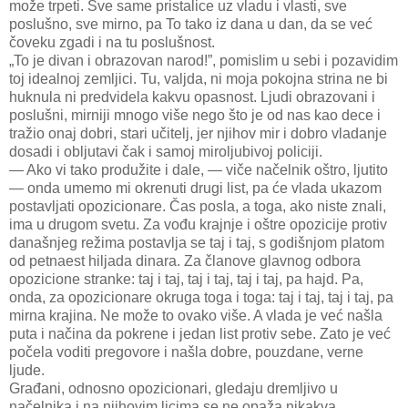
može trpeti. Sve same pristalice uz vladu i vlasti, sve
poslušno, sve mirno, pa To tako iz dana u dan, da se već
čoveku zgadi i na tu poslušnost.
„To je divan i obrazovan narod!”, pomislim u sebi i pozavidim
toj idealnoj zemljici. Tu, valjda, ni moja pokojna strina ne bi
huknula ni predvidela kakvu opasnost. Ljudi obrazovani i
poslušni, mirniji mnogo više nego što je od nas kao dece i
tražio onaj dobri, stari učitelj, jer njihov mir i dobro vladanje
dosadi i obljutavi čak i samoj miroljubivoj policiji.
— Ako vi tako produžite i dale, — viče načelnik oštro, ljutito
— onda umemo mi okrenuti drugi list, pa će vlada ukazom
postavljati opozicionare. Čas posla, a toga, ako niste znali,
ima u drugom svetu. Za vođu krajnje i oštre opozicije protiv
današnjeg režima postavlja se taj i taj, s godišnjom platom
od petnaest hiljada dinara. Za članove glavnog odbora
opozicione stranke: taj i taj, taj i taj, taj i taj, pa hajd. Pa,
onda, za opozicionare okruga toga i toga: taj i taj, taj i taj, pa
mirna krajina. Ne može to ovako više. A vlada je već našla
puta i načina da pokrene i jedan list protiv sebe. Zato je već
počela voditi pregovore i našla dobre, pouzdane, verne
ljude.
Građani, odnosno opozicionari, gledaju dremljivo u
načelnika i na njihovim licima se ne opaža nikakva