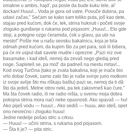
omakne u ambis, hajd', pa posle da bude kuku lele, al'
dockan! Huuu!... Voda je gora od vatre. Povuče dubina, pa
udavi začas.” Sećam se kako sam toliko puta, još kao dete,
stajao pred kućom, dok će, tek, strina huknuti i početi svoje
zloguko gunđanje s rukama pod pojasom: „Huuu!... Eto gde
stoji, a potegne ozgo ćeramida, ćok u glavu, pa ubi na
mesto!” Pošle me u našu seosku bakalnicu, koja je bila
odmah pred kućom, da kupim što za pet para, soli ili bibera,
pa će mi usput dati savete mudre i oprezne: „Pazi niz ove
basamake, i kad ideš, nemoj da zevaš nego gledaj pred
noge. Sapleteš se, pa mož' da padneš na mestu mrtav!...
Kod ovog Turčina (tako je zvala bakalina, koji je inače bio
vrlo dobar čovek, samo zato što je naše svinje jurio motkom
iz svoje avlije što mu riškaju baštu) pazi se, nemoj da ti dâ
što da jedeš. Metne otrov neki, pa tek zakovrneš kao ćure.”
Ma šta čovek radio, ili ne radio ništa, u svemu moja dobra
pokojna strina mora naći neke opasnosti. Ako spavaš — hu!
Ako piješ vodu — huuu!... Ako sediš — huuu, ako ideš, opet
ono nesrećno i zloguko huuu!
Jedne nedelje pošao stric u crkvu.
— Huuu! — učini strina, s rukama pod pojasom.
— Šta ti je? — pita stric.