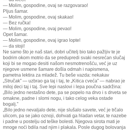
— Molim, gospodine, ovaj se razgovarao!
Pljus šamar.
— Molim, gospodine, ovaj skakao!
— Bez ručka!
— Molim, gospodine, ovaj pevao!
Opet šamar.
— Molim, gospodine, ovaj igrao lopte!
— da stoji!
Ne samo što je naš stari, dobri učitelj bio tako pažljiv te je
bodrim okom motrio da se predupredi svaki nesrećan slučaj
koji bi se mogao desiti našom nesmotrenošću, već je uz
njegove usmene šamare došla odmah i napismena,
pametna lektira za mladež. Tu beše vazda: nekakav
„Stručak” — uzbrao ga taj i taj, te „Kitica cveća” — nabrao je
miloj deci taj i taj. Sve lepi naslovi i lepa poučna sadržina:
„Bilo jedno nestašno dete, pa se popelo na drvo i s drveta se
omakne, padne i slomi nogu, i tako celog veka ostade
bogalj.”
„Bilo jedno nevaljalo dete, nije slušalo savete, već je trčalo
ulicom, pa se jako oznoji, dohvati ga hladan vetar, te nazebe
i padne u postelju od teške bolesti. Njegova sirota mati je
mnoge noći bdila nad njim i plakala. Posle dugog bolovanja