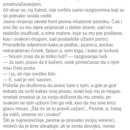
omalovažavanjem.
Ali stvar se, na žalost, nije svršila samo razgovorima koji su
se jednako svuda vodili.
Javno mnjenje okrete front prema mladome pesniku. Čak i
ono što su mu otpre pripisivali u dobre strane, sad mu
stadoše osuđivati, a sitne mahne, koje su mu pre praštane,
kao i svakom drugom, sad postadoše užasni poroci.
Pronađoše odjednom kako je podlac, pijanica, kockar,
nekarakteran čovek, špijun a, sem toga, i kako je luckast.
— Nisam znao da je toliko lud? — razgovaraju ludi.
— Ja sam, pravo da ti kažem, uvek primećavao da s njim
nisu čista posla.
— i ja, ali nije ovoliko bilo.
— E, sad je već sasvim.
Počeše po društvima da prave šale s njim, a gde je god
trebalo da svrši kakav svoj posao, svaki koji mu je mogao
smetati smatrao je za svoju dužnost da mu smeta, jer
svakom se duh uzbuni čim ga vidi, kao da mu sine kroz
glavu misao: „Šta mi se tu praviš važan!... Pesme, e, čekaj
da vidiš, umemo mi i ovako!”
Što je najnesrećnije, pesme je posvetio svojoj verenici,
misleći da je time obraduje; ali je sirota devojka, mesto