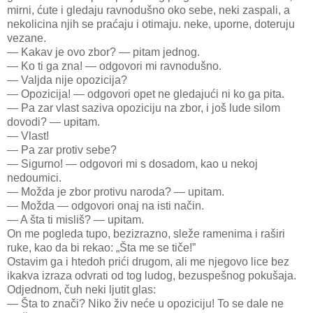
mirni, ćute i gledaju ravnodušno oko sebe, neki zaspali, a
nekolicina njih se praćaju i otimaju. neke, uporne, doteruju
vezane.
— Kakav je ovo zbor? — pitam jednog.
— Ko ti ga zna! — odgovori mi ravnodušno.
— Valjda nije opozicija?
— Opozicija! — odgovori opet ne gledajući ni ko ga pita.
— Pa zar vlast saziva opoziciju na zbor, i još lude silom
dovodi? — upitam.
— Vlast!
— Pa zar protiv sebe?
— Sigurno! — odgovori mi s dosadom, kao u nekoj
nedoumici.
— Možda je zbor protivu naroda? — upitam.
— Možda — odgovori onaj na isti način.
— A šta ti misliš? — upitam.
On me pogleda tupo, bezizrazno, sleže ramenima i raširi
ruke, kao da bi rekao: „Šta me se tiče!”
Ostavim ga i htedoh prići drugom, ali me njegovo lice bez
ikakva izraza odvrati od tog ludog, bezuspešnog pokušaja.
Odjednom, čuh neki ljutit glas:
— Šta to znači? Niko živ neće u opoziciju! To se dale ne