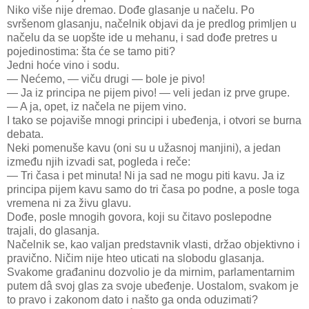
Niko više nije dremao. Dođe glasanje u načelu. Po
svršenom glasanju, načelnik objavi da je predlog primljen u
načelu da se uopšte ide u mehanu, i sad dođe pretres u
pojedinostima: šta će se tamo piti?
Jedni hoće vino i sodu.
— Nećemo, — viču drugi — bole je pivo!
— Ja iz principa ne pijem pivo! — veli jedan iz prve grupe.
— A ja, opet, iz načela ne pijem vino.
I tako se pojaviše mnogi principi i ubeđenja, i otvori se burna
debata.
Neki pomenuše kavu (oni su u užasnoj manjini), a jedan
između njih izvadi sat, pogleda i reče:
— Tri časa i pet minuta! Ni ja sad ne mogu piti kavu. Ja iz
principa pijem kavu samo do tri časa po podne, a posle toga
vremena ni za živu glavu.
Dođe, posle mnogih govora, koji su čitavo poslepodne
trajali, do glasanja.
Načelnik se, kao valjan predstavnik vlasti, držao objektivno i
pravično. Ničim nije hteo uticati na slobodu glasanja.
Svakome građaninu dozvolio je da mirnim, parlamentarnim
putem dâ svoj glas za svoje ubeđenje. Uostalom, svakom je
to pravo i zakonom dato i našto ga onda oduzimati?