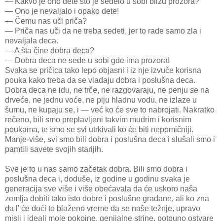
— Kakvo je ono dete što je sedelo u sobi blizu prozora?
— Ono je nevaljalo i opako dete!
— Čemu nas uči priča?
— Priča nas uči da ne treba sedeti, jer to rade samo zla i
nevaljala deca.
— A šta čine dobra deca?
— Dobra deca ne sede u sobi gde ima prozora!
Svaka se pričica tako lepo objasni i iz nje izvuče korisna
pouka kako treba da se vladaju dobra i poslušna deca.
Dobra deca ne idu, ne trče, ne razgovaraju, ne penju se na
drveće, ne jednu voće, ne piju hladnu vodu, ne izlaze u
šumu, ne kupaju se, i — već ko će sve to nabrojati. Nakratko
rečeno, bili smo preplavljeni takvim mudrim i korisnim
poukama, te smo se svi utrkivali ko će biti nepomičniji.
Manje-više, svi smo bili dobra i poslušna deca i slušali smo i
pamtili savete svojih starijih.
Sve je to u nas samo začetak dobra. Bili smo dobra i
poslušna deca i, doduše, iz godine u godinu svaka je
generacija sve više i više obećavala da će uskoro naša
zemlja dobiti tako isto dobre i poslušne građane, ali ko zna
da l' će doći to blaženo vreme da se naše težnje, upravo
misli i ideali moje pokojne, genijalne strine, potpuno ostvare