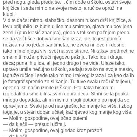
pred nogu, gleda preda se, i, čim dođe u školu, ostavi svoje
knjižice i seda mirno na svoje mesto, a ručice opruži na
klupi.”
Vidite đače: mirno, slabačko, desnom rukom drži knjižice, a
levu priljubilo uz butinu; lice mu smireno, glava mu povijena
zemlji (pun klasić znanjca), gleda s tolikom pažnjom preda
se da već lišce dobiva smešan izraz; ide, to jest pomiče
nožicama po jedan santimetar, ne zvera ni levo ni desno,
iako mimo njega vrvi svet na sve strane. Nikakav predmet ne
sme, niti može, privući njegovu pažnju. Tako idu i druga
deca; puna ih ulica, ali jedno drugo i ne vide. Ulaze tako,
upravo umile nečujno u školu, sedaju svako na svoje mesto,
ispruže ručice i sede tako mirno i takvog izraza lica kao da ih
je fotograf spremio za slikanje. Tu tuve svaku reč učiteljevu, i
opet na isti način izmile iz škole. Eto, takvi bismo mi
izgledali da smo bili sasvim dobra deca. Strini se ta pouka
mnogo dopadala, ali mi nismo mogli potpuno po njoj da se
upravljamo. Svaki je od nas grešio, ko manje ko više, i zbog
toga je, u stvari dobar, učitelj kažnjavao kog manje kog više.
— Molim, gospodine, ovaj trčao putem!
— da kleči! — presudi učitelj.
— Molim, gospodine, ovaj gledao kroz prozor!
— da kleči!