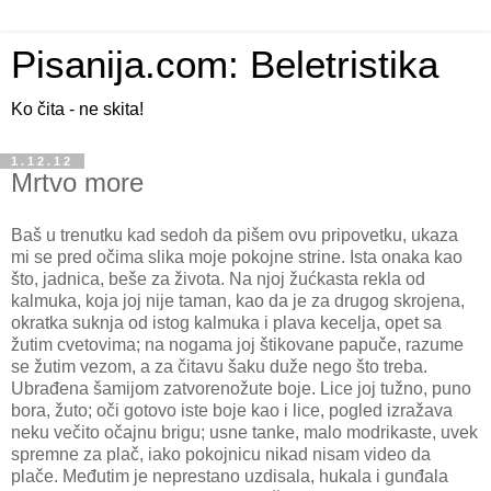
Pisanija.com: Beletristika
Ko čita - ne skita!
1.12.12
Mrtvo more
Baš u trenutku kad sedoh da pišem ovu pripovetku, ukaza
mi se pred očima slika moje pokojne strine. Ista onaka kao
što, jadnica, beše za života. Na njoj žućkasta rekla od
kalmuka, koja joj nije taman, kao da je za drugog skrojena,
okratka suknja od istog kalmuka i plava kecelja, opet sa
žutim cvetovima; na nogama joj štikovane papuče, razume
se žutim vezom, a za čitavu šaku duže nego što treba.
Ubrađena šamijom zatvorenožute boje. Lice joj tužno, puno
bora, žuto; oči gotovo iste boje kao i lice, pogled izražava
neku večito očajnu brigu; usne tanke, malo modrikaste, uvek
spremne za plač, iako pokojnicu nikad nisam video da
plače. Međutim je neprestano uzdisala, hukala i gunđala