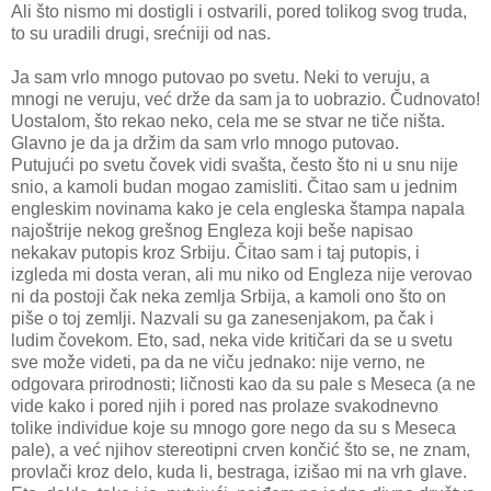
Ali što nismo mi dostigli i ostvarili, pored tolikog svog truda,
to su uradili drugi, srećniji od nas.
Ja sam vrlo mnogo putovao po svetu. Neki to veruju, a
mnogi ne veruju, već drže da sam ja to uobrazio. Čudnovato!
Uostalom, što rekao neko, cela me se stvar ne tiče ništa.
Glavno je da ja držim da sam vrlo mnogo putovao.
Putujući po svetu čovek vidi svašta, često što ni u snu nije
snio, a kamoli budan mogao zamisliti. Čitao sam u jednim
engleskim novinama kako je cela engleska štampa napala
najoštrije nekog grešnog Engleza koji beše napisao
nekakav putopis kroz Srbiju. Čitao sam i taj putopis, i
izgleda mi dosta veran, ali mu niko od Engleza nije verovao
ni da postoji čak neka zemlja Srbija, a kamoli ono što on
piše o toj zemlji. Nazvali su ga zanesenjakom, pa čak i
ludim čovekom. Eto, sad, neka vide kritičari da se u svetu
sve može videti, pa da ne viču jednako: nije verno, ne
odgovara prirodnosti; ličnosti kao da su pale s Meseca (a ne
vide kako i pored njih i pored nas prolaze svakodnevno
tolike individue koje su mnogo gore nego da su s Meseca
pale), a već njihov stereotipni crven končić što se, ne znam,
provlači kroz delo, kuda li, bestraga, izišao mi na vrh glave.