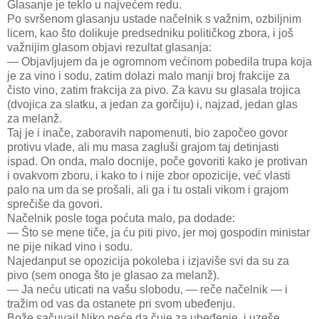
Glasanje je teklo u najvećem redu.
Po svršenom glasanju ustade načelnik s važnim, ozbiljnim
licem, kao što dolikuje predsedniku političkog zbora, i još
važnijim glasom objavi rezultat glasanja:
— Objavljujem da je ogromnom većinom pobedila trupa koja
je za vino i sodu, zatim dolazi malo manji broj frakcije za
čisto vino, zatim frakcija za pivo. Za kavu su glasala trojica
(dvojica za slatku, a jedan za gorčiju) i, najzad, jedan glas
za melanž.
Taj je i inače, zaboravih napomenuti, bio započeo govor
protivu vlade, ali mu masa zagluši grajom taj detinjasti
ispad. On onda, malo docnije, poče govoriti kako je protivan
i ovakvom zboru, i kako to i nije zbor opozicije, već vlasti
palo na um da se prošali, ali ga i tu ostali vikom i grajom
sprečiše da govori.
Načelnik posle toga poćuta malo, pa dodade:
— Što se mene tiče, ja ću piti pivo, jer moj gospodin ministar
ne pije nikad vino i sodu.
Najedanput se opozicija pokoleba i izjaviše svi da su za
pivo (sem onoga što je glasao za melanž).
— Ja neću uticati na vašu slobodu, — reče načelnik — i
tražim od vas da ostanete pri svom ubeđenju.
Bože sačuvaj! Niko neće da čuje za ubeđenje, i uzeše