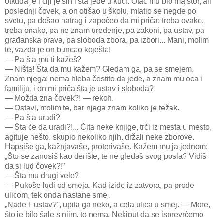
otkuda je i čiji je sin i šta jede u kući. Otac mu bio majstor, ali
poslednji čovek, a on otišao u školu, mlatio se negde po
svetu, pa došao natrag i započeo da mi priča: treba ovako,
treba onako, pa ne znam uređenje, pa zakoni, pa ustav, pa
građanska prava, pa sloboda zbora, pa izbori... Mani, molim
te, vazda je on buncao koješta!
— Pa šta mu ti kažeš?
— Ništa! Šta da mu kažem? Gledam ga, pa se smejem.
Znam njega; nema hleba čestito da jede, a znam mu oca i
familiju. i on mi priča šta je ustav i sloboda?
— Možda zna čovek?! — rekoh.
— Ostavi, molim te, bar njega znam koliko je težak.
— Pa šta uradi?
— Šta će da uradi?!... Čita neke knjige, trči iz mesta u mesto,
agituje nešto, skupio nekoliko njih, držali neke zborove.
Hapsiše ga, kažnjavaše, proterivaše. Kažem mu ja jednom:
„Što se zanosiš kao derište, te ne gledaš svog posla? Vidiš
da si lud čovek?!”
— Šta mu drugi vele?
— Pukoše ludi od smeja. Kad iziđe iz zatvora, pa prođe
ulicom, tek onda nastane smej.
„Nađe li ustav?”, upita ga neko, a cela ulica u smej. — More,
što je bilo šale s njim, to nema. Nekiput da se isprevrćemo