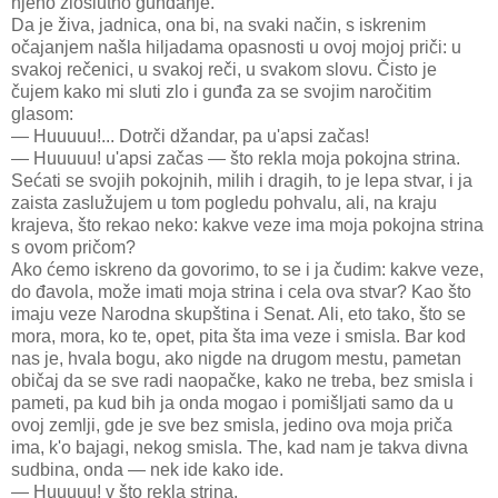
njeno zloslutno gunđanje.
Da je živa, jadnica, ona bi, na svaki način, s iskrenim
očajanjem našla hiljadama opasnosti u ovoj mojoj priči: u
svakoj rečenici, u svakoj reči, u svakom slovu. Čisto je
čujem kako mi sluti zlo i gunđa za se svojim naročitim
glasom:
— Huuuuu!... Dotrči džandar, pa u'apsi začas!
— Huuuuu! u'apsi začas — što rekla moja pokojna strina.
Sećati se svojih pokojnih, milih i dragih, to je lepa stvar, i ja
zaista zaslužujem u tom pogledu pohvalu, ali, na kraju
krajeva, što rekao neko: kakve veze ima moja pokojna strina
s ovom pričom?
Ako ćemo iskreno da govorimo, to se i ja čudim: kakve veze,
do đavola, može imati moja strina i cela ova stvar? Kao što
imaju veze Narodna skupština i Senat. Ali, eto tako, što se
mora, mora, ko te, opet, pita šta ima veze i smisla. Bar kod
nas je, hvala bogu, ako nigde na drugom mestu, pametan
običaj da se sve radi naopačke, kako ne treba, bez smisla i
pameti, pa kud bih ja onda mogao i pomišljati samo da u
ovoj zemlji, gde je sve bez smisla, jedino ova moja priča
ima, k'o bajagi, nekog smisla. The, kad nam je takva divna
sudbina, onda — nek ide kako ide.
— Huuuuu! v što rekla strina.