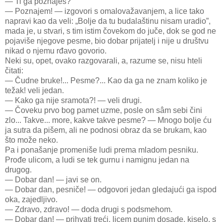
— Ti ga poznaješ?
— Poznajem! — izgovori s omalovažavanjem, a lice tako
napravi kao da veli: „Bolje da tu budalaštinu nisam uradio”,
mada je, u stvari, s tim istim čovekom do juče, dok se god ne
pojaviše njegove pesme, bio dobar prijatelj i nije u društvu
nikad o njemu rđavo govorio.
Neki su, opet, ovako razgovarali, a, razume se, nisu hteli
čitati:
— Čudne bruke!... Pesme?... Kao da ga ne znam koliko je
težak! veli jedan.
— Kako ga nije sramota?! — veli drugi.
— Čoveku prvo bog pamet uzme, posle on sâm sebi čini
zlo... Takve... more, kakve takve pesme? — Mnogo bolje ću
ja sutra da pišem, ali ne podnosi obraz da se brukam, kao
što može neko.
Pa i ponašanje promeniše ludi prema mladom pesniku.
Prođe ulicom, a ludi se tek gurnu i namignu jedan na
drugog.
— Dobar dan! — javi se on.
— Dobar dan, pesniče! — odgovori jedan gledajući ga ispod
oka, zajedljivo.
— Zdravo, zdravo! — doda drugi s podsmehom.
— Dobar dan! — prihvati treći, licem punim dosade, kiselo, s