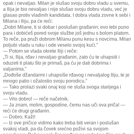
opak i nevaljao. Milan je slušao svoju dobru vladu u svemu,
a Ilija je bio nevaljao i nije slušao svoju dobru vladu, već je
glasao protiv vladinih kandidata. I dobra vlada zovne k sebi i
Milana i Iliju, pa će reći:
„Dobri Milane, ti si dobar i poslušan građanin; evo tebi puno
para i dobićeš pored svoje službe još jednu s bolom platom.
To reče, pa pruži dobrom Milanu punu kesu s novcima. Milan
poljubi vladu u ruku i ode veselo svojoj kući.”
— Potom se vlada okrete Iliji i reče:
„Ti si, Ilija, rđav i nevaljao građanin, zato ću te uhapsiti i
oduzeti ti platu što je primaš, pa ću je dati dobrima i
valjanima.”
„Dođoše džandarmi i uhapsiše rđavog i nevaljalog Iliju, te je
mnogo patio i ožalostio svoju porodicu.”
— Tako prolazi svaki onaj koji ne sluša svoga starijega i
svoju vladu.
— Vrlo dobro! — reče načelnik.
— Ja znam, molim, gospodine, čemu nas uči ova priča! —
reći će drugi građanin.
— Dobro. Kaži!
— Iz ove pričice vidimo kako treba biti veran i poslušan
svakoj vladi, pa da čovek srećno poživi sa svojom