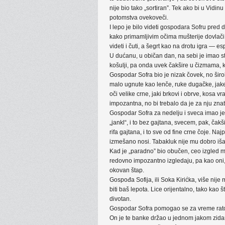
nije bio tako „sortiran”. Tek ako bi u Vidinu
potomstva ovekoveči.
I lepo je bilo videti gospodara Sofru pred
kako primamljivim očima mušterije dovlači.
videti i čuti, a šegrt kao na drotu igra — e
U dućanu, u običan dan, na sebi je imao sta
košulji, pa onda uvek čakšire u čizmama, 
Gospodar Sofra bio je nizak čovek, no širok
malo ugnute kao lenče, ruke dugačke, jake,
oči velike crne, jaki brkovi i obrve, kosa v
impozantna, no bi trebalo da je za nju znat
Gospodar Sofra za nedelju i sveca imao je 
„jankl“, i to bez gajtana, svecem, pak, čakš
rifa gajtana, i to sve od fine crne čoje. Na
izmešano nosi. Tabakluk nije mu dobro išao,
Kad je „paradno” bio obučen, ceo izgled mu 
redovno impozantno izgledaju, pa kao oni,
okovan štap.
Gospođa Sofija, ili Soka Kirićka, više nije
biti baš lepota. Lice orijentalno, tako kao 
divotan.
Gospodar Sofra pomogao se za vreme ratova
On je te banke držao u jednom jakom zidan