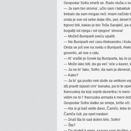
Gospodar Sofra smeši se. Rado sluša o sv
— Ja sam bio siroma’, učio sam i tabakluk i
trebalo da sam mogao reći: imam načisto bez
onda je sve od sebe dalje išlo, pet, dese
trgovci bili, kakav je bio Toša Sarajkić, p
bogatiji od njega i od njegovi’ sinova!
— Možeš Buniparti sveću upaliti.
— Ne Buniparti već caru Aleksandru i Kut
Onda se još sve na svetu o Buniparti, Ale
govorilo, ali sve o ratu.
— Al’ vraški je čovek taj Buniparta, taj će j
— Može lako biti, da ga već ’oće u kavez, 
— Ja ne bi’ tako, Sofro, da sam ja đeneral; 
— Kako?
— Ja bi’ ga pustio nek dođe sa velikom voj
dâ praviti sijaset crni’ banaka, pa bi te opet
francuskoj da koji vojnik dezertira i k meni 
vidim ne bi l’ francuska armada k meni dob
Gospodar Sofra slatko se smeje, briše oči.
— Ala si gi baš veliki đavo, Čamčo, tebe bi
Čamča ćuti, pa opet nastavi:
— Znaš šta bi sad dobro bilo, Sofro!
— Šta?
— Da dođeš k meni, sazvao sam društvo, 