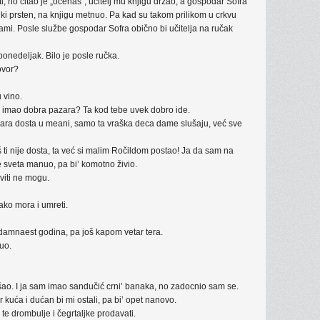
, no čitao je „očenaš“, učitelj mu knjigu držao, a gospodar Sofra
eliki prsten, na knjigu metnuo. Pa kad su takom prilikom u crkvu
 dolami. Posle službe gospodar Sofra obično bi učitelja na ručak
onedeljak. Bilo je posle ručka.
ovor?
 vino.
če imao dobra pazara? Ta kod tebe uvek dobro ide.
ara dosta u meani, samo ta vraška deca dame slušaju, već sve
 ti nije dosta, ta već si malim Ročildom postao! Ja da sam na
e sveta manuo, pa bi’ komotno živio.
viti ne mogu.
ako mora i umreti.
edamnaest godina, pa još kapom vetar tera.
uo.
ošao. I ja sam imao sandučić crni’ banaka, no zadocnio sam se.
kuća i dućan bi mi ostali, pa bi’ opet nanovo.
te drombulje i čegrtaljke prodavati.