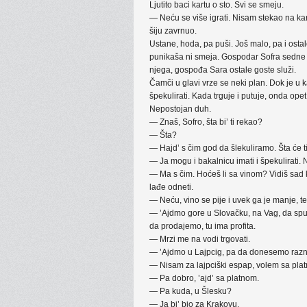
Ljutito baci kartu o sto. Svi se smeju.
— Neću se više igrati. Nisam stekao na kart
šiju zavrnuo.
Ustane, hoda, pa puši. Još malo, pa i ost
punikaša ni smeja. Gospodar Sofra sedne 
njega, gospođa Sara ostale goste služi.
Čamči u glavi vrze se neki plan. Dok je u 
špekulirati. Kada trguje i putuje, onda opet 
Nepostojan duh.
— Znaš, Sofro, šta bi’ ti rekao?
— Šta?
— Hajd’ s čim god da šlekuliramo. Šta će t
— Ja mogu i bakalnicu imati i špekulirati.
— Ma s čim. Hoćeš li sa vinom? Vidiš sad k
lađe odneti.
— Neću, vino se pije i uvek ga je manje, t
— ’Ajdmo gore u Slovačku, na Vag, da sp
da prodajemo, tu ima profita.
— Mrzi me na vodi trgovati.
— ’Ajdmo u Lajpcig, pa da donesemo raz
— Nisam za lajpciški espap, volem sa pla
— Pa dobro, ’ajd’ sa platnom.
— Pa kuda, u Šlesku?
— Ja bi’ bio za Krakovu.