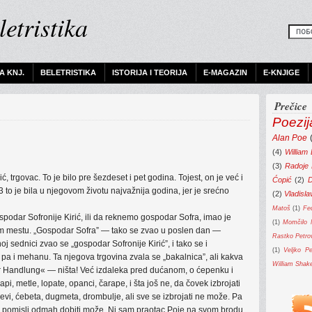
etristika
 KNJ.
BELETRISTIKA
ISTORIJA I TEORIJA
E-MAGAZIN
E-KNJIGE
Prečice
Poezij
Alan Poe
(4)
William 
(3)
Radoje
ć, trgovac. To je bilo pre šezdeset i pet godina. Tojest, on je već i
Ćopić
(2)
D
3 to je bila u njegovom životu najvažnija godina, jer je srećno
(2)
Vladisla
Matoš
(1)
Fe
spodar Sofronije Kirić, ili da reknemo gospodar Sofra, imao je
(1)
Momčilo N
jem mestu. „Gospodar Sofra” — tako se zvao u poslen dan —
Rastko Petro
oj sednici zvao se „gospodar Sofronije Kirić”, i tako se i
(1)
Veljko Pe
, pa i mehanu. Ta njegova trgovina zvala se „bakalnica”, ali kakva
William Shak
r Handlung« — ništa! Već izdaleka pred dućanom, o ćepenku i
api, metle, lopate, opanci, čarape, i šta još ne, da čovek izbrojati
evi, ćebeta, dugmeta, drombulje, ali sve se izbrojati ne može. Pa
to pomisli odmah dobiti može. Ni sam praotac Poje na svom brodu