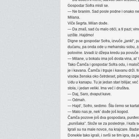
Gospodar Sofra misli se.
— Ne branim. Sad posle podne i onako nema
Milana.
Viče šegrta. Milan dođe.
— Da znaš, sad ću malo otići, a ti pazi; vino
uzište. Hajdmo!
Digne se gospodar Sofra, izvuče „jankl“, 
dućanu, pa onda ode u mehansku sobu, zavir
polovine. Izvadi iz džepa kredu pa povuče 
— Milane, u bokalu ima još dosta vina, al’ 
Tako Čamča i gospodar Sofra odu, i malo
je i kavana. Čamča i trguje i kavanu drži.
visoka ženska oko četrdeset, pitomog izgl
Uđu u kanapu. Tu je jedan stari bilijar, već 
stola, i jedan veliki. Ima već i društva.
— Daj, Saro, dvaput kave.
— Odmah.
— Hajd’, Sofro, sedimo. Šta ćemo se kartat
— Malo nas je, nek’ dođe još kogod.
Čamča pozove još dva gospodara, purđera, i s
„punišaka”. Slože se za poslednje. I kafa 
Igrali su na male novce, na krajcare. Bad
Donekle tako igrali, i svrši se tim igra, d