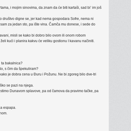
ama, i mojim sinovima, da znam da će biti kartaši, sad bi’ im još
alo društvo digne se, jer kad nema gospodara Sofre, nema ni
sam za jedan sto, pa ište vina. Čamča mu donese, i sede do
kavani, misli se kako bi dobro bilo ovom ili onom robom
želi kući i planira kakvu će veliku gostionu I kavanu načiniti.
i ta bakalnica?
 No, s čim da špekuliram?
ako je dobra cena u Đuru i Požunu. Ne bi zgoreg bilo dve-tri
eško se pazi na njega.
ustimo Dunavom splavove, pa od čamova da pravimo tačke, pa
na espapa.
tnom.