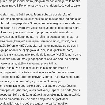
 ispunio. No gospodar Sofra „blagovremeno” kupio je za te banke
platnom trgovati. Po tome naravno da je i dobru kuću vodio. Lako
 stan imao je četiri sobe. Jedna soba za posetu, „fizitu“.
olica, sto i ogledalo „rokoko“ sa izdeljanim siradama, ogledalo još
ole, patrona gospodara Sofre, a pred njim ozgo visi na srebrnom
noj strani na duvaru dve velike slike. Jedna je gospodara Sofre,
an u svoj veličini i dužini, u potpuno paradnom odelu, u
crven, zlatom išaran pojas. Pa jošte na „kazatelnom” prstu, na
veliki crven „karnijol”, a na njemu izrezano sidro, „kotva”, pa s
nači „Sofronije Kirić“. Vragolan taj moler, namalao ga da desni
ega, pa onda u celoj njegovoj dužini, sa dugačkim trupom,
 je sasvim, samo nije trebalo da je u „svoj“ veličini; mora da je
kao onako kao »Büste«, jer gospodar Sofra kad sedi, sa svojom
kako ustane, stoji — karikatura, prava krtina.
ne; nije nužno bilo u celoj, jer je bila mnogo veća od
ne, dugačke kožne žute rukavice, o vratu đerdan šestostruk
 desnoj ruci drži srebrom okovan „zbornik“; na glavi zlatna kapa,
okrenuta gospodaru Sofri, a gospodar Sofra njojzi.
nom okviru. Dalje opet slike, figure, obligatne u svakoj čestitoj
olu opet leži „zbornik“, taj isti naslikani, i lepeza, pa onda „Večiti
e gospodar Sofra u dućanu držao. Naposletku, na jednom stočiću
čića od alabastra, i tek se onda navija kad će gosti doći.
valvacije“, kada je već pre toga „crne banke“ utrošio.