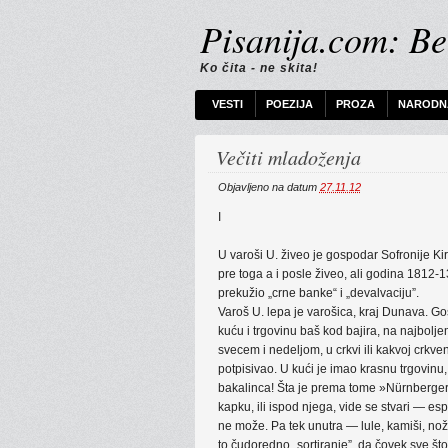
Pisanija.com: Bel
Ko čita - ne skita!
VESTI
POEZIJA
PROZA
NARODNA
Večiti mladoženja
Objavljeno na datum
27.11.12
I
U varoši U. živeo je gospodar Sofronije Kiri
pre toga a i posle živeo, ali godina 1812-1
prekužio „crne banke“ i „devalvaciju”.
Varoš U. lepa je varošica, kraj Dunava. Go
kuću i trgovinu baš kod bajira, na najbol
svecem i nedeljom, u crkvi ili kakvoj crkven
potpisivao. U kući je imao krasnu trgovinu
bakalinca! Šta je prema tome »Nürnberge
kapku, ili ispod njega, vide se stvari — esp
ne može. Pa tek unutra — lule, kamiši, nož
to čudoredno „sortiranje”, da čovek sve š