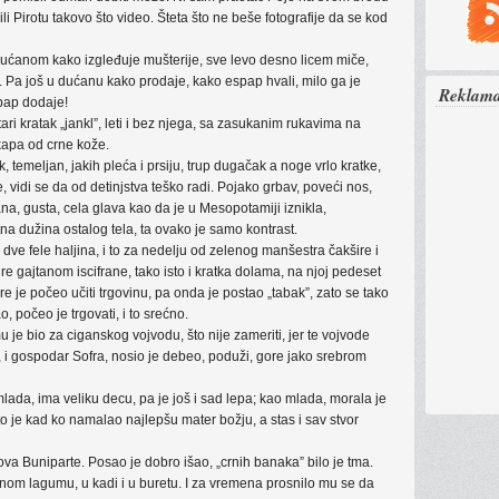
 ili Pirotu takovo što video. Šteta što ne beše fotografije da se kod
 dućanom kako izgleđuje mušterije, sve levo desno licem miče,
 Pa još u dućanu kako prodaje, kako espap hvali, milo ga je
Reklam
spap dodaje!
ri kratak „jankl”, leti i bez njega, sa zasukanim rukavima na
kapa od crne kože.
, temeljan, jakih pleća i prsiju, trup dugačak a noge vrlo kratke,
 vidi se da od detinjstva teško radi. Pojako grbav, poveći nos,
rana, gusta, cela glava kao da je u Mesopotamiji iznikla,
na dužina ostalog tela, ta ovako je samo kontrast.
dve fele haljina, i to za nedelju od zelenog manšestra čakšire i
ire gajtanom iscifrane, tako isto i kratka dolama, na njoj pedeset
jpre je počeo učiti trgovinu, pa onda je postao „tabak”, zato se tako
 počeo je trgovati, i to srećno.
je bio za ciganskog vojvodu, što nije zameriti, jer te vojvode
 i gospodar Sofra, nosio je debeo, poduži, gore jako srebrom
 mlada, ima veliku decu, pa je još i sad lepa; kao mlada, morala je
što je kad ko namalao najlepšu mater božju, a stas i sav stvor
 Buniparte. Posao je dobro išao, „crnih banaka” bilo je tma.
om lagumu, u kadi i u buretu. I za vremena prosnilo mu se da