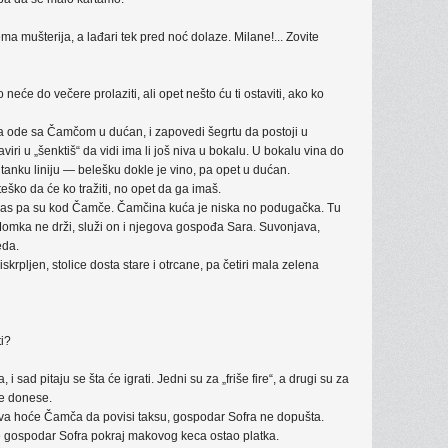
 mušterija, a lađari tek pred noć dolaze. Milane!... Zovite
 neće do večere prolaziti, ali opet nešto ću ti ostaviti, ako ko
pa ode sa Čamčom u dućan, i zapovedi šegrtu da postoji u
i u „šenktiš“ da vidi ima li još niva u bokalu. U bokalu vina do
tanku liniju — belešku dokle je vino, pa opet u dućan.
teško da će ko tražiti, no opet da ga imaš.
čas pa su kod Čamče. Čamčina kuća je niska no podugačka. Tu
 Momka ne drži, služi on i njegova gospođa Sara. Suvonjava,
eda.
iskrpljen, stolice dosta stare i otrcane, pa četiri mala zelena
i?
ad pitaju se šta će igrati. Jedni su za „friše fire“, a drugi su za
se donese.
ava hoće Čamča da povisi taksu, gospodar Sofra ne dopušta.
a je gospodar Sofra pokraj makovog keca ostao platka.