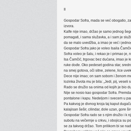
II
Gospodar Sofra, mada se već obogatio, zat
izvora.
Kalfe nije imao, držao je samo jednog šegrta
pomagati, i sama služavka, a i sam je služ
da se malo uvedžba, a imao je već i jedno
Gospodar Sofra jako je voleo Isaila Čamčića.
Sofra voleo je šalu, i rekao je i primao je,
Isa Čamčić, trgovac bez dućana, imao je ku
ruke dođe. Oko pedeset godina star, srednj
na smej gotova, oči sitne, zelene, lice uve
Dece nije imao; on sam sobom i ženom može 
lozinka života mu je bila: „Jedi, pij, veseli 
Rado se družio sa onima od kojih je bio duh
Nije se nosio kao gospodar Sofra. Premda j
pontalone i kapu. Nedeljom i svecem u para
Pa kakvog je divnog kroja taj kaput dugača
kalajisan šešir, cilindar, dole uzan, gore šir
Gospodar Sofra rado se s njim družio i k njem
subotu na večernje u crkvu, i obojica su p
se za takvog držao. Tom prilikom bi se nadm