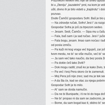
Praznikom velikim već nije se smeo upustiti
bi u „čteniju“ „kazatelni“ prst, na kom je v
ušli, divno ih je bilo videti u „trajdrotu“ i
pozvao.
Dođe Čamčić gospodaru Sofri. Baš je bio p
— Na zdravlje ručak, Sofro! Jesi l’ za razg
Gospodar Sofra je još za trpezom sedeo.
— Jesam. Sedi, Čamčo. — Sipa mu u čašu
— Fala, baš sam i ja sad ručao. Jesi l’ ju
— Fala bogu, jesam. Imao sam noćas i lađ
od posla izmiču.
— Pa kaži mi kog vraga već trguješ, zar još
tvom mestu, ne bi’ se više mučio, već bi’ s
— Ja sam već tako naučio, da bez posla ži
— Pa dokle ćeš tako živiti?
— Dok mogu raditi; znaš ko je kako živio, t
— Pa već i tvoj Pera skoro će te zamenuti.
— Moj Pera još nije zreo; sad mu je tek s
— A da šta će, kad se otac za njega pobrin
Gospodar Sofri je to milo.
— Al’ sam se dosta namučio.
— Da ne bi Buniparte, i ti ne bi do toga d
— Ne bi’ propao ni da sam se zadocnio, jer 
— Bome, da sam bogat kao ti, stidno bi’ se 