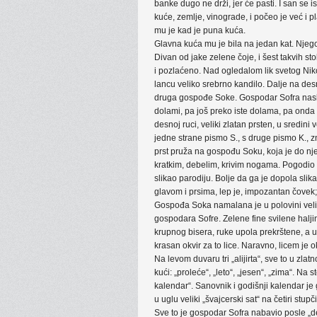
banke dugo ne drži, jer će pasti. I san se
kuće, zemlje, vinograde, i počeo je već i 
mu je kad je puna kuća.
Glavna kuća mu je bila na jedan kat. Njegov
Divan od jake zelene čoje, i šest takvih st
i pozlaćeno. Nad ogledalom lik svetog Nik
lancu veliko srebrno kandilo. Dalje na des
druga gospođe Soke. Gospodar Sofra naslik
dolami, pa još preko iste dolama, pa onda 
desnoj ruci, veliki zlatan prsten, u sredini 
jedne strane pismo S., s druge pismo K., z
prst pruža na gospođu Soku, koja je do nj
kratkim, debelim, krivim nogama. Pogodio ga
slikao parodiju. Bolje da ga je dopola sli
glavom i prsima, lep je, impozantan čovek; 
Gospođa Soka namalana je u polovini veliči
gospodara Sofre. Zelene fine svilene halji
krupnog bisera, ruke upola prekrštene, a u
krasan okvir za to lice. Naravno, licem je 
Na levom duvaru tri „alijirta“, sve to u zlat
kući: „proleće“, „leto“, „jesen“, „zima“. Na st
kalendar“. Sanovnik i godišnji kalendar j
u uglu veliki „švajcerski sat“ na četiri stup
Sve to je gospodar Sofra nabavio posle „de