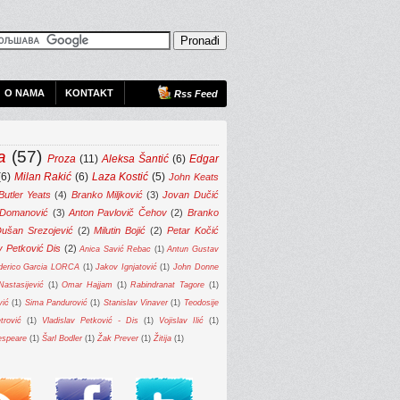
O NAMA
KONTAKT
Rss Feed
a
(57)
Proza
(11)
Aleksa Šantić
(6)
Edgar
(6)
Milan Rakić
(6)
Laza Kostić
(5)
John Keats
Butler Yeats
(4)
Branko Miljković
(3)
Jovan Dučić
 Domanović
(3)
Anton Pavlovič Čehov
(2)
Branko
ušan Srezojević
(2)
Milutin Bojić
(2)
Petar Kočić
v Petković Dis
(2)
Anica Savić Rebac
(1)
Antun Gustav
derico Garcia LORCA
(1)
Jakov Ignjatović
(1)
John Donne
astasijević
(1)
Omar Hajjam
(1)
Rabindranat Tagore
(1)
vić
(1)
Sima Pandurović
(1)
Stanislav Vinaver
(1)
Teodosije
trović
(1)
Vladislav Petković - Dis
(1)
Vojislav Ilić
(1)
espeare
(1)
Šarl Bodler
(1)
Žak Prever
(1)
Žitija
(1)