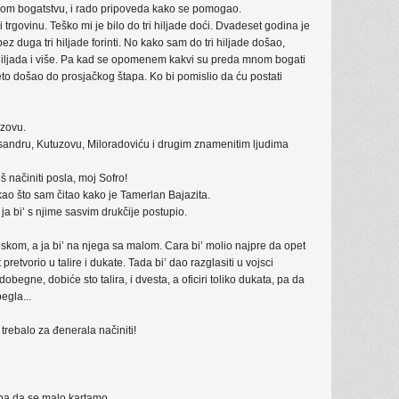
om bogatstvu, i rado pripoveda kako se pomogao.
 trgovinu. Teško mi je bilo do tri hiljade doći. Dvadeset godina je
 duga tri hiljade forinti. No kako sam do tri hiljade došao,
t hiljada i više. Pa kad se opomenem kakvi su preda mnom bogati
a eto došao do prosjačkog štapa. Ko bi pomislio da ću postati
uzovu.
ksandru, Kutuzovu, Miloradoviću i drugim znamenitim ljudima
oš načiniti posla, moj Sofro!
kao što sam čitao kako je Tamerlan Bajazita.
ja bi’ s njime sasvim drukčije postupio.
skom, a ja bi’ na njega sa malom. Cara bi’ molio najpre da opet
 pretvorio u talire i dukate. Tada bi’ dao razglasiti u vojsci
dobegne, dobiće sto talira, i dvesta, a oficiri toliko dukata, pa da
egla...
 trebalo za đenerala načiniti!
pa da se malo kartamo.