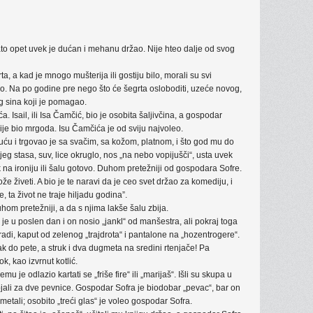
o opet uvek je dućan i mehanu držao. Nije hteo dalje od svog
, a kad je mnogo mušterija ili gostiju bilo, morali su svi
io. Na po godine pre nego što će šegrta osloboditi, uzeće novog,
g sina koji je pomagao.
 Isail, ili Isa Čamčić, bio je osobita šaljivčina, a gospodar
 nije bio mrgoda. Isu Čamčića je od sviju najvoleo.
ću i trgovao je sa svačim, sa kožom, platnom, i što god mu do
eg stasa, suv, lice okruglo, nos „na nebo vopijušči“, usta uvek
k na ironiju ili šalu gotovo. Duhom pretežniji od gospodara Sofre.
živeti. A bio je te naravi da je ceo svet držao za komediju, i
se, ta život ne traje hiljadu godina”.
om pretežniji, a da s njima lakše šalu zbija.
e u poslen dan i on nosio „jankl“ od manšestra, ali pokraj toga
di, kaput od zelenog „trajdrota“ i pantalone na „hozentrogere“.
k do pete, a struk i dva dugmeta na sredini rtenjače! Pa
ok, kao izvrnut kotlić.
u je odlazio kartati se „friše fire“ ili „marijaš“. Išli su skupa u
ojali za dve pevnice. Gospodar Sofra je biodobar „pevac“, bar on
etali; osobito „treći glas“ je voleo gospodar Sofra.