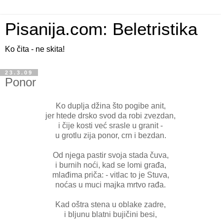
Pisanija.com: Beletristika
Ko čita - ne skita!
23.3.09
Ponor
Ko duplja džina što pogibe anit,
jer htede drsko svod da robi zvezdan,
i čije kosti već srasle u granit -
u grotlu zija ponor, crn i bezdan.
Od njega pastir svoja stada čuva,
i burnih noći, kad se lomi građa,
mlađima priča: - vitlac to je Stuva,
noćas u muci majka mrtvo rađa.
Kad oštra stena u oblake zadre,
i bljunu blatni bujičini besi,