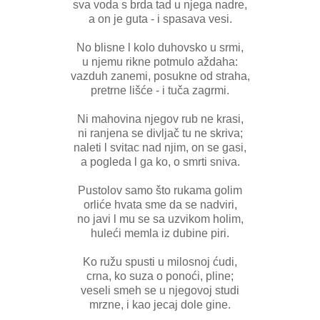
sva voda s brda tad u njega nadre,
a on je guta - i spasava vesi.
No blisne l kolo duhovsko u srmi,
u njemu rikne potmulo aždaha:
vazduh zanemi, posukne od straha,
pretrne lišće - i tuča zagrmi.
Ni mahovina njegov rub ne krasi,
ni ranjena se divljač tu ne skriva;
naleti l svitac nad njim, on se gasi,
a pogleda l ga ko, o smrti sniva.
Pustolov samo što rukama golim
orliće hvata sme da se nadviri,
no javi l mu se sa uzvikom holim,
huleći memla iz dubine piri.
Ko ružu spusti u milosnoj ćudi,
crna, ko suza o ponoći, pline;
veseli smeh se u njegovoj studi
mrzne, i kao jecaj dole gine.